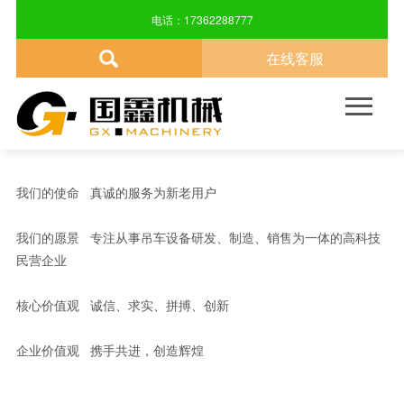
ABOUT US
电话：17362288777
在线客服
关于我们
产品中心
新闻资讯
技术指导
售后服务
联系方式

品牌介绍
汽车吊车
公司动态
技术指导
售后服务
联系方式
企业文化
自制吊车
行业新闻
我们的使命 真诚的服务为新老用户
发展历程
随车吊车
我们的愿景 专注从事吊车设备研发、制造、销售为一体的高科技
民营企业
尖端科技
旋转吊篮
核心价值观 诚信、求实、拼搏、创新
企业价值观 携手共进，创造辉煌