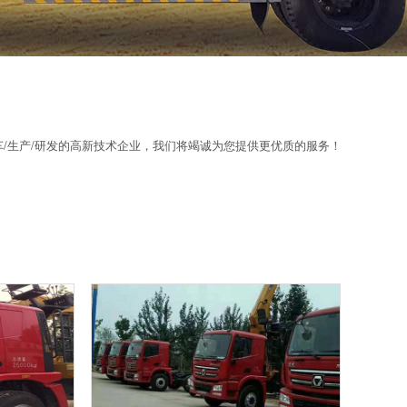
/生产/研发的高新技术企业，我们将竭诚为您提供更优质的服务！