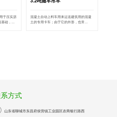
3.2吨随车吊车
机用于压实沥
混凝土自动上料车用来运送建筑用的混凝
础，...
土的专用卡车；由于它的外形，也常...
联系方式
山东省聊城市东昌府侯营镇工业园区农商银行路西