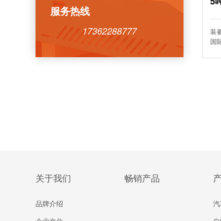
5
服务热线
17362288777
装
国
关于我们
畅销产品
品牌介绍
汽