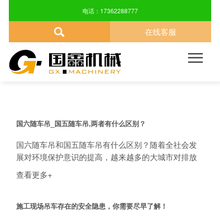
NEWS CENTER
电话：17362288777
在线客服
关于我们
产品中心
新闻资讯
技术指导
售后服务
联系方式

品牌介绍
汽车吊车
公司动态
技术指导
售后服务
联系方式
企业文化
自制吊车
行业新闻
发展历程
随车吊车
国六随车吊_国五随车吊,两者有什么区别？
国六随车吊和国五随车吊有什么区别？随着全社会发
尖端科技
旋转吊篮
展对环境保护意识的提高，越来越多的大城市对排放
的要...
查看更多+
施工现场吊车存在的安全隐患，你需要尽早了解！