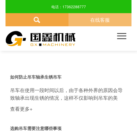
NEWS CENTER
电话：17362288777
在线客服
关于我们
产品中心
新闻资讯
技术指导
售后服务
联系方式

品牌介绍
汽车吊车
公司动态
技术指导
售后服务
联系方式
企业文化
自制吊车
行业新闻
发展历程
随车吊车
如何防止吊车轴承生锈吊车
吊车在使用一段时间以后，由于各种外界的原因会导
尖端科技
旋转吊篮
致轴承出现生锈的情况，这样不仅影响到吊车的美
观，还...
查看更多+
选购吊车需要注意哪些事项