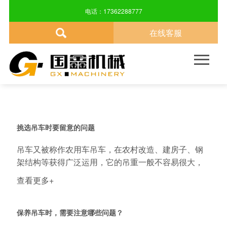
NEWS CENTER
电话：17362288777
在线客服
关于我们
产品中心
新闻资讯
技术指导
售后服务
联系方式

品牌介绍
汽车吊车
公司动态
技术指导
售后服务
联系方式
企业文化
自制吊车
行业新闻
发展历程
随车吊车
挑选吊车时要留意的问题
吊车又被称作农用车吊车，在农村改造、建房子、钢
尖端科技
旋转吊篮
架结构等获得广泛运用，它的吊重一般不容易很大，
油电...
查看更多+
保养吊车时，需要注意哪些问题？