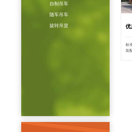
自制吊车
随车吊车
旋转吊篮
优
标
装配